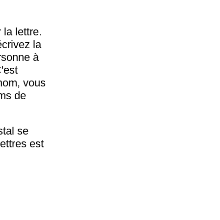
la lettre.
crivez la
ersonne à
C'est
e nom, vous
oms de
stal se
ettres est