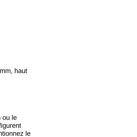
0 mm, haut
 ou le
figurent
ntionnez le