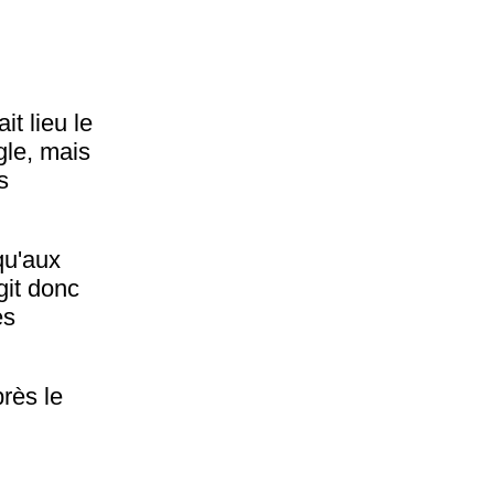
it lieu le
gle, mais
s
qu'aux
agit donc
es
rès le