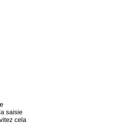
te
la saisie
vitez cela