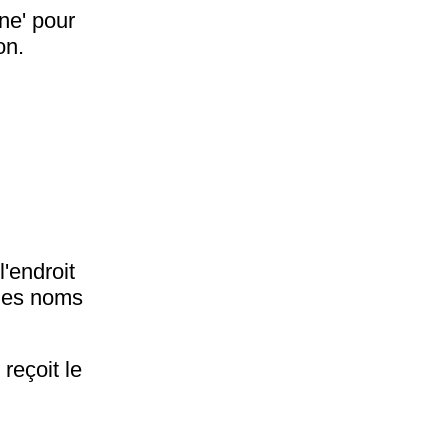
ne' pour
on.
l'endroit
z les noms
reçoit le