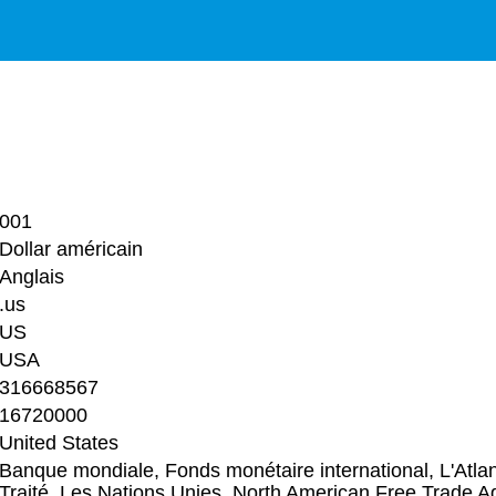
001
Dollar américain
Anglais
.us
US
USA
316668567
16720000
United States
Banque mondiale, Fonds monétaire international, L'Atla
Traité, Les Nations Unies, North American Free Trade 