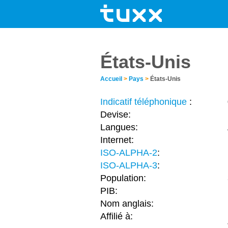
États-Unis
Accueil
>
Pays
>
États-Unis
Indicatif téléphonique
:
Devise:
Langues:
Internet:
ISO-ALPHA-2
:
ISO-ALPHA-3
:
Population:
PIB:
Nom anglais:
Affilié à: