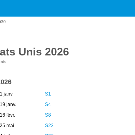
030
tats Unis 2026
Unis
2026
1 janv.
S1
19 janv.
S4
16 févr.
S8
25 mai
S22