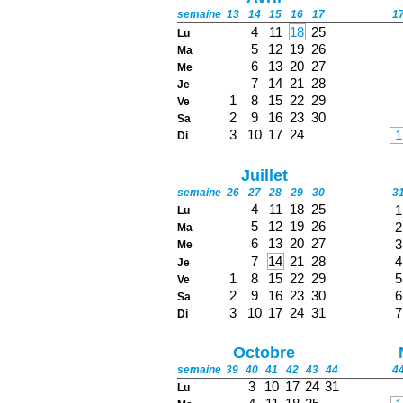
semaine
13
14
15
16
17
1
4
11
18
25
Lu
5
12
19
26
Ma
6
13
20
27
Me
7
14
21
28
Je
1
8
15
22
29
Ve
2
9
16
23
30
Sa
3
10
17
24
1
Di
Juillet
semaine
26
27
28
29
30
3
4
11
18
25
1
Lu
5
12
19
26
2
Ma
6
13
20
27
3
Me
7
14
21
28
4
Je
1
8
15
22
29
5
Ve
2
9
16
23
30
6
Sa
3
10
17
24
31
7
Di
Octobre
semaine
39
40
41
42
43
44
4
3
10
17
24
31
Lu