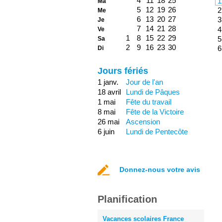
4
11
18
25
1
Ma
5
12
19
26
2
Me
6
13
20
27
3
Je
7
14
21
28
4
Ve
1
8
15
22
29
5
Sa
2
9
16
23
30
6
Di
Jours fériés
1 janv.
Jour de l'an
18 avril
Lundi de Pâques
1 mai
Fête du travail
8 mai
Fête de la Victoire
26 mai
Ascension
6 juin
Lundi de Pentecôte
Donnez-nous votre avis
Planification
Vacances scolaires France