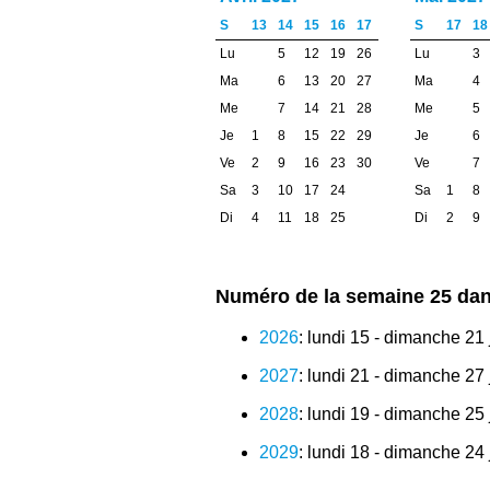
S
13
14
15
16
17
S
17
18
Lu
5
12
19
26
Lu
3
Ma
6
13
20
27
Ma
4
Me
7
14
21
28
Me
5
Je
1
8
15
22
29
Je
6
Ve
2
9
16
23
30
Ve
7
Sa
3
10
17
24
Sa
1
8
Di
4
11
18
25
Di
2
9
Numéro de la semaine 25 dan
2026
: lundi 15 - dimanche 21 
2027
: lundi 21 - dimanche 27 
2028
: lundi 19 - dimanche 25 
2029
: lundi 18 - dimanche 24 