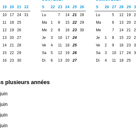
19
20
21
22
S
22
23
24
25
26
S
26
27
28
29
3
10
17
24
31
Lu
7
14
21
28
Lu
5
12
19
2
11
18
25
Ma
1
8
15
22
29
Ma
6
13
20
2
12
19
26
Me
2
9
16
23
30
Me
7
14
21
2
13
20
27
Je
3
10
17
24
Je
1
8
15
22
2
14
21
28
Ve
4
11
18
25
Ve
2
9
16
23
3
15
22
29
Sa
5
12
19
26
Sa
3
10
17
24
3
16
23
30
Di
6
13
20
27
Di
4
11
18
25
s plusieurs années
juin
juin
juin
juin