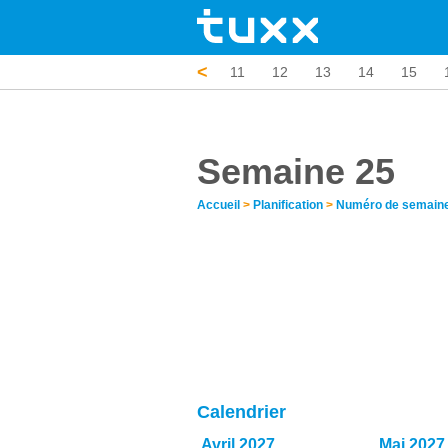
<
5
6
7
8
9
10
11
12
13
14
15
Semaine 25
Accueil
>
Planification
>
Numéro de semain
Calendrier
Avril 2027
Mai 2027