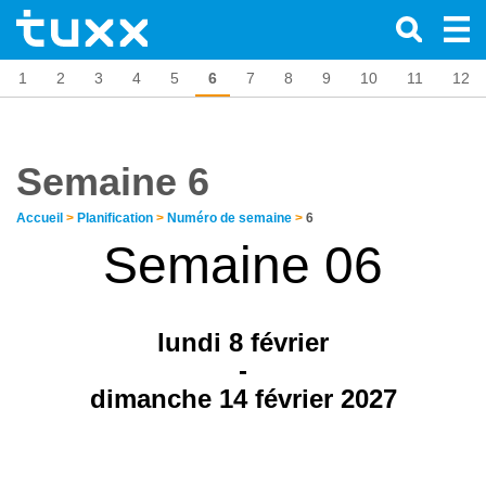
1
2
3
4
5
6
7
8
9
10
11
12
Semaine 6
Accueil
>
Planification
>
Numéro de semaine
>
6
Semaine 06
lundi 8
février
-
dimanche 14 février 2027